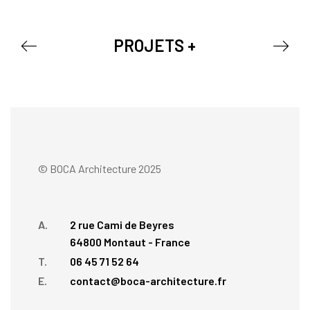
PROJETS +
© BOCA Architecture 2025
A.
2 rue Cami de Beyres
64800 Montaut - France
T.
06 45 71 52 64
E.
contact@boca-architecture.fr