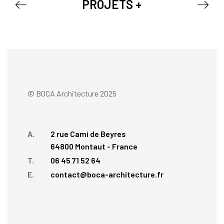
PROJETS +
© BOCA Architecture 2025
A.
2 rue Cami de Beyres
64800 Montaut - France
T.
06 45 71 52 64
E.
contact@boca-architecture.fr