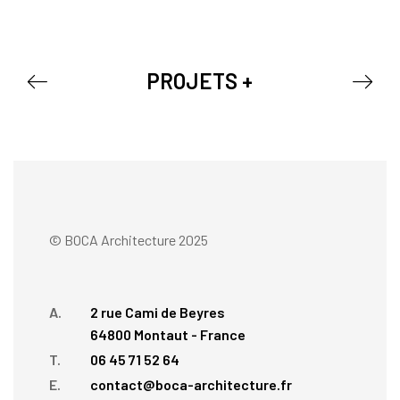
PROJETS +
© BOCA Architecture 2025
A.
2 rue Cami de Beyres
64800 Montaut - France
T.
06 45 71 52 64
E.
contact@boca-architecture.fr